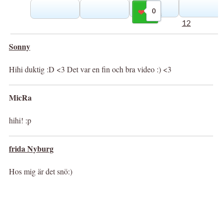
0
Gilla
12
Sonny
Hihi duktig :D <3 Det var en fin och bra video :) <3
MicRa
hihi! :p
frida Nyburg
Hos mig är det snö:)