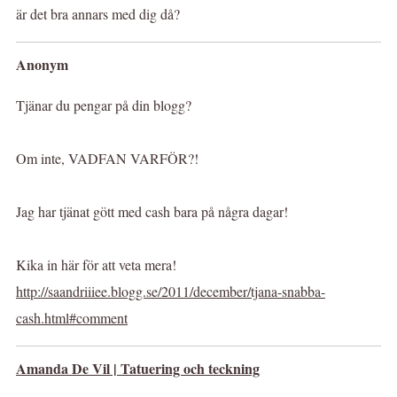
är det bra annars med dig då?
Anonym
Tjänar du pengar på din blogg?
Om inte, VADFAN VARFÖR?!
Jag har tjänat gött med cash bara på några dagar!
Kika in här för att veta mera!
http://saandriiiee.blogg.se/2011/december/tjana-snabba-
cash.html#comment
Amanda De Vil | Tatuering och teckning