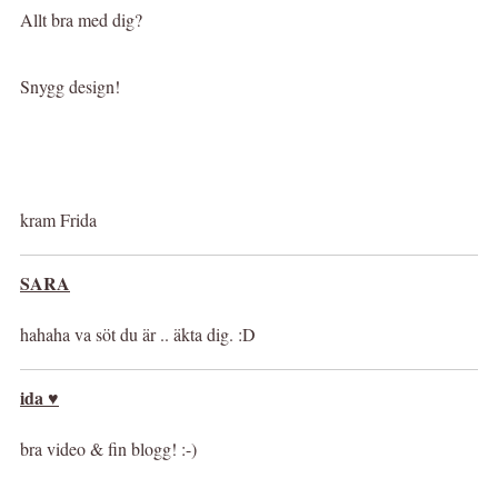
Allt bra med dig?
Snygg design!
kram Frida
SARA
hahaha va söt du är .. äkta dig. :D
ida ♥
bra video & fin blogg! :-)