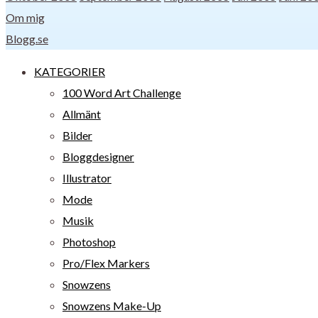
Om mig
Blogg.se
KATEGORIER
100 Word Art Challenge
Allmänt
Bilder
Bloggdesigner
Illustrator
Mode
Musik
Photoshop
Pro/Flex Markers
Snowzens
Snowzens Make-Up