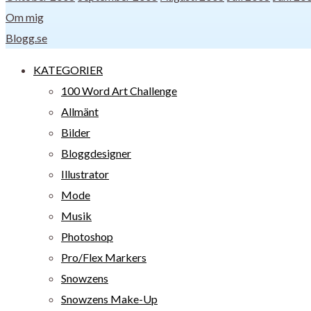
Om mig
Blogg.se
KATEGORIER
100 Word Art Challenge
Allmänt
Bilder
Bloggdesigner
Illustrator
Mode
Musik
Photoshop
Pro/Flex Markers
Snowzens
Snowzens Make-Up