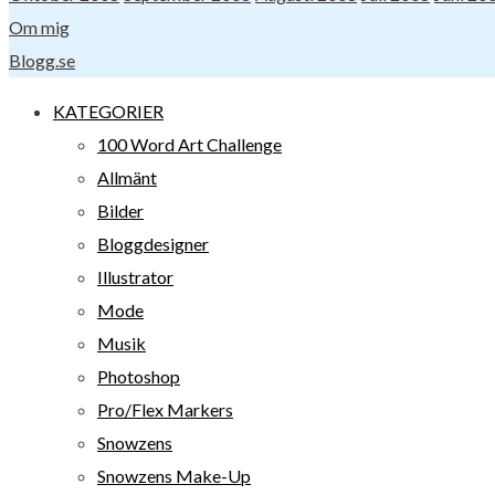
Om mig
Blogg.se
KATEGORIER
100 Word Art Challenge
Allmänt
Bilder
Bloggdesigner
Illustrator
Mode
Musik
Photoshop
Pro/Flex Markers
Snowzens
Snowzens Make-Up