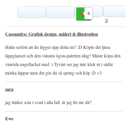
0
Gilla
3
Cassandra: Grafisk design, måleri & illustration
Haha seriöst att du lägger upp detta nu? :D Köpte det ljusa
läppglanset och den vänstra ögon-paletten idag! Måste köpa den
vinröda nagellacket med :) Tyvärr ser jag inte klok ut i sådär
mörka läppar men det gör du så spring och köp :D <3
sara
jag tänker sota i svart i alla fall, är jag fet ute då?
Ewe