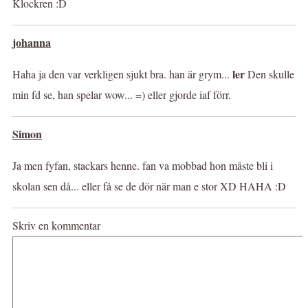
Klockren :D
johanna
ler
Haha ja den var verkligen sjukt bra. han är grym...
Den skulle
min fd se, han spelar wow... =) eller gjorde iaf förr.
Simon
Ja men fyfan, stackars henne. fan va mobbad hon måste bli i
skolan sen då... eller få se de dör när man e stor XD HAHA :D
Skriv en kommentar