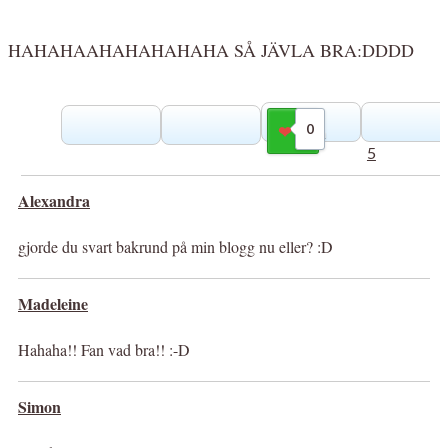
HAHAHAAHAHAHAHAHA SÅ JÄVLA BRA:DDDD
0
Gilla
5
Alexandra
gjorde du svart bakrund på min blogg nu eller? :D
Madeleine
Hahaha!! Fan vad bra!! :-D
Simon