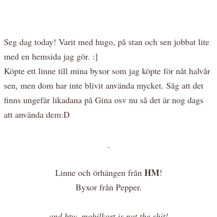
Seg dag today! Varit med hugo, på stan och sen jobbat lite
med en hemsida jag gör. :]
Köpte ett linne till mina byxor som jag köpte för nåt halvår
sen, men dom har inte blivit använda mycket. Såg att det
finns ungefär likadana på Gina osv nu så det är nog dags
att använda dem:D
HM
Linne och örhängen från
!
Byxor från Pepper.
and btw, mobilkort is not the shit!