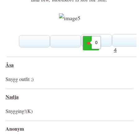
0
Gilla
4
Åsa
Snygg outfit ;)
Nadja
Snygging!(K)
Anonym