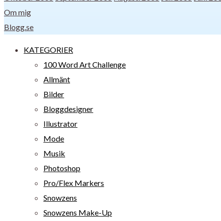
Om mig
Blogg.se
KATEGORIER
100 Word Art Challenge
Allmänt
Bilder
Bloggdesigner
Illustrator
Mode
Musik
Photoshop
Pro/Flex Markers
Snowzens
Snowzens Make-Up